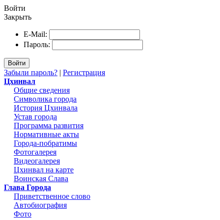
Войти
Закрыть
E-Mail:
Пароль:
Войти
Забыли пароль?
|
Регистрация
Цхинвал
Общие сведения
Символика города
История Цхинвала
Устав города
Программа развития
Нормативные акты
Города-побратимы
Фотогалерея
Видеогалерея
Цхинвал на карте
Воинская Слава
Глава Города
Приветственное слово
Автобиография
Фото